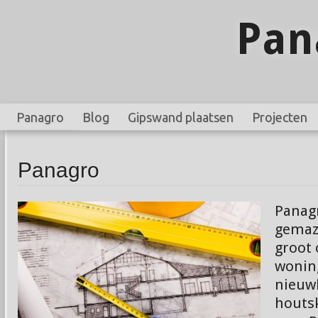
Pan
Panagro
Blog
Gipswand plaatsen
Projecten
Panagro
Panag
gemaze
groot
wonin
nieuw
houts